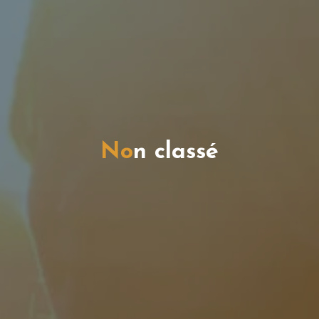
N
o
n
c
l
a
s
s
é