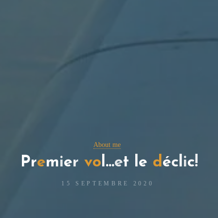
About me
P
r
e
m
i
e
r
v
o
l
…
e
t
l
e
d
é
c
l
i
c
!
15 SEPTEMBRE 2020