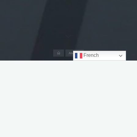
Accueil
About me
French
Si j’ai toujours rêvé de voyager, je n’ai commencé que « très tard »- à
mes 19 ans (=2009). Avant cela, je n’étais pas sortie de la France si ce
n’est Londres et l’Italie avec l’école. Mais voilà, j’étais étudiante, mon
anglais n’était pas top et je n’avais pas vraiment le budget. Donc je vivais
par procuration via les images que postaient les autres. Et puis un jour,
dans ma chambre bordelaise, je regardais un épisode de ma série
chouchoute de toujours (Buffy) et j’ai eu la curiosité de chercher ce que
les acteurs étaient devenus. Et par un hasard très chanceux, je suis tombée
sur un événement à Londres – une convention (mais je n’avais entendu