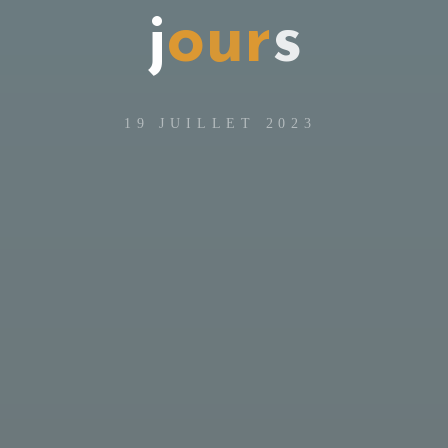
j
o
u
r
s
19 JUILLET 2023