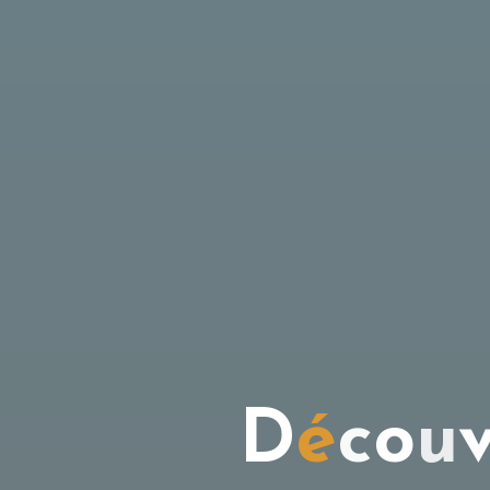
D
é
c
o
u