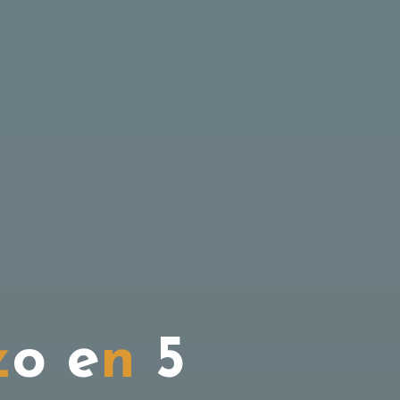
z
o
e
n
5