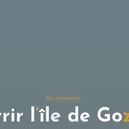
Mes destinations
v
r
i
r
l
’
î
l
e
d
e
G
o