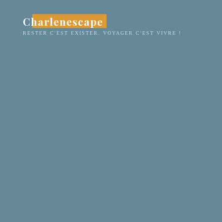
Aller
Charlenescape
au
contenu
RESTER C'EST EXISTER. VOYAGER C'EST VIVRE !