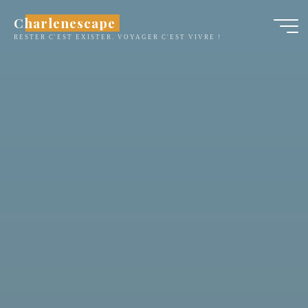
Aller
Charlenescape
au
RESTER C'EST EXISTER. VOYAGER C'EST VIVRE !
contenu