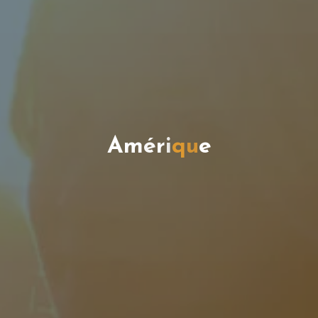
A
m
é
r
i
q
u
e