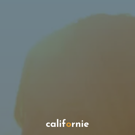
c
a
l
i
f
o
r
n
i
e