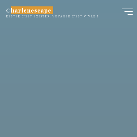
Aller
Charlenescape
au
RESTER C'EST EXISTER. VOYAGER C'EST VIVRE !
contenu