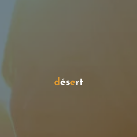
d
é
s
e
r
t