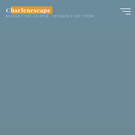
Aller
Charlenescape
au
RESTER C'EST EXISTER. VOYAGER C'EST VIVRE !
contenu