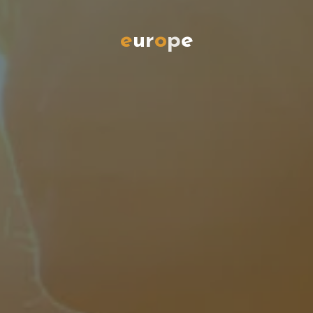
e
u
r
o
p
e