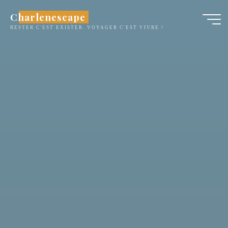
Aller
Charlenescape
au
RESTER C'EST EXISTER. VOYAGER C'EST VIVRE !
contenu