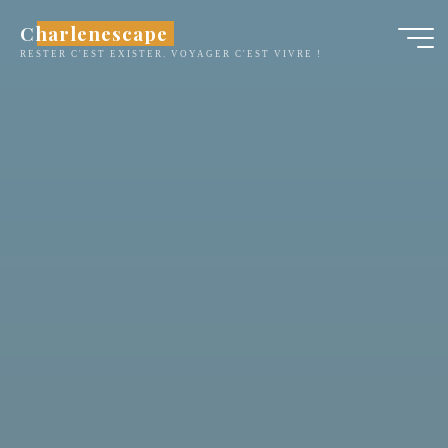
Aller
Charlenescape
au
RESTER C'EST EXISTER. VOYAGER C'EST VIVRE !
contenu