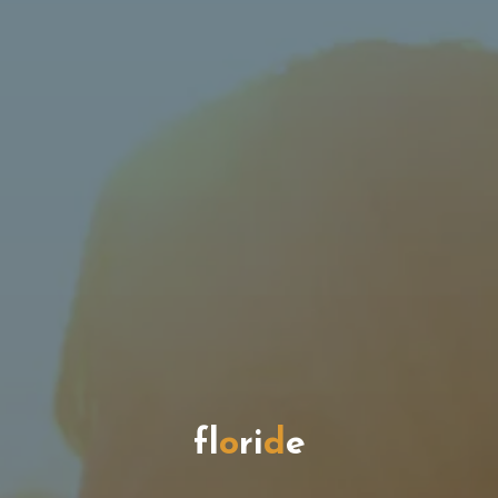
f
l
o
r
i
d
e