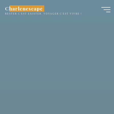
Aller
Charlenescape
au
RESTER C'EST EXISTER. VOYAGER C'EST VIVRE !
contenu