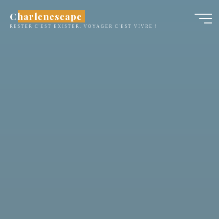
Aller
Charlenescape
au
RESTER C'EST EXISTER. VOYAGER C'EST VIVRE !
contenu