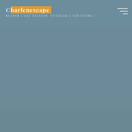
Aller
Charlenescape
au
RESTER C'EST EXISTER. VOYAGER C'EST VIVRE !
contenu