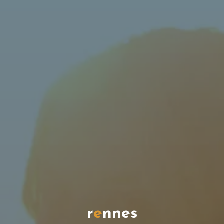
r
e
n
n
e
s