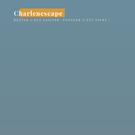
Aller
Charlenescape
au
contenu
RESTER C'EST EXISTER. VOYAGER C'EST VIVRE !