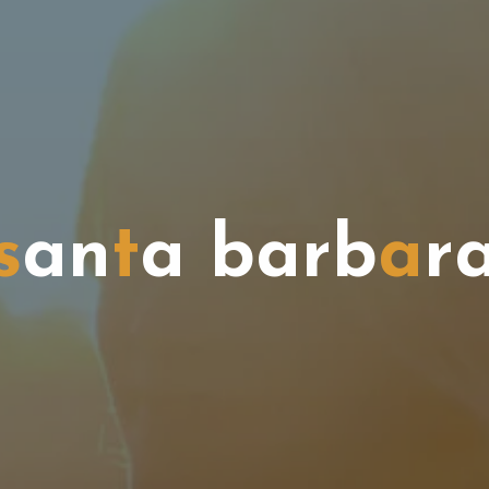
s
a
n
t
a
b
a
r
b
a
r