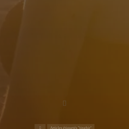
Accueil
Articles étiquetés "tinghir"