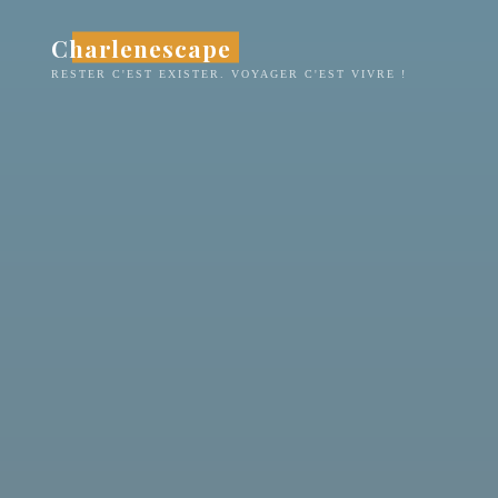
Aller
Charlenescape
au
contenu
RESTER C'EST EXISTER. VOYAGER C'EST VIVRE !