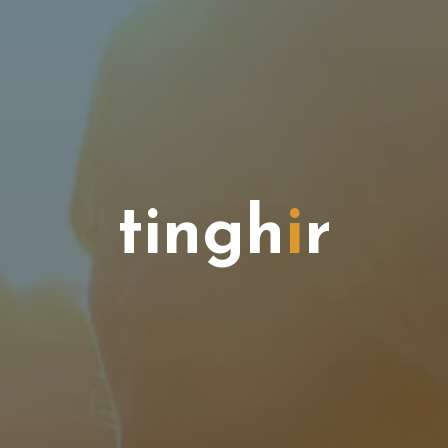
t
i
n
g
h
i
r